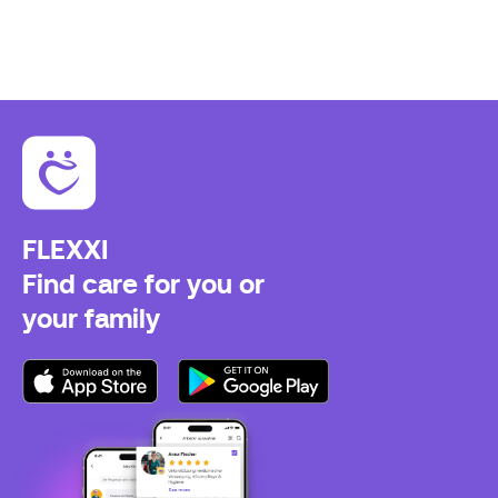
FLEXXI
Find care for you or
your family