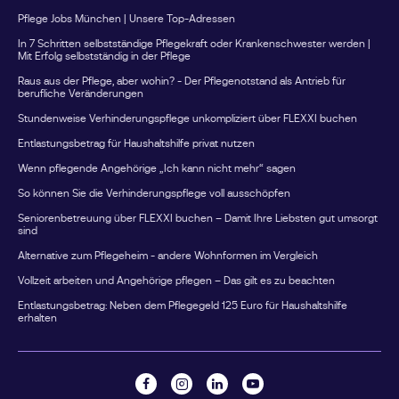
im Alltag nutzt sie den monatlichen Entlastungsbetrag für
Pflege Jobs München | Unsere Top-Adressen
eine anerkannte Betreuungskraft.Zusätzlich fährt sie
einmal im Jahr für eine Woche in den Urlaub.Während
In 7 Schritten selbstständige Pflegekraft oder Krankenschwester werden |
Mit Erfolg selbstständig in der Pflege
dieser Zeit übernimmt eine Ersatzpflegeperson die
Betreuung ihres Vaters. Die Kosten werden über die
Raus aus der Pflege, aber wohin? - Der Pflegenotstand als Antrieb für
berufliche Veränderungen
Verhinderungspflege abgerechnet.So werden beide
Stundenweise Verhinderungspflege unkompliziert über FLEXXI buchen
Leistungen für unterschiedliche Zwecke genutzt, ohne
dass sie sich gegenseitig beeinflussen.Nicht genutzte
Entlastungsbetrag für Haushaltshilfe privat nutzen
Entlastungsbeträge verfallen nicht sofortViele Familien
Wenn pflegende Angehörige „Ich kann nicht mehr“ sagen
wissen nicht, dass der Entlastungsbetrag angespart
So können Sie die Verhinderungspflege voll ausschöpfen
werden kann.Nicht genutzte Beträge eines
Kalenderjahres können grundsätzlich noch bis zum 30.
Seniorenbetreuung über FLEXXI buchen – Damit Ihre Liebsten gut umsorgt
sind
Juni des Folgejahres verwendet werden.Wer seine
Alternative zum Pflegeheim - andere Wohnformen im Vergleich
Ansprüche regelmäßig überprüft, kann dadurch
zusätzliche Unterstützung finanzieren.Welche Leistungen
Vollzeit arbeiten und Angehörige pflegen – Das gilt es zu beachten
lassen sich über den Entlastungsbetrag finanzieren?Je
Entlastungsbetrag: Neben dem Pflegegeld 125 Euro für Haushaltshilfe
nach Bundesland und Anbieter können beispielsweise
erhalten
folgende Leistungen genutzt werden: Alltagsbegleitung
Haushaltshilfe Betreuung zuhause Unterstützung bei
Einkäufen Begleitung zu Terminen Gruppenangebote für
PflegebedürftigeWichtig: Die Angebote müssen in der