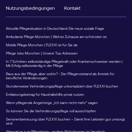
Nutzungsbedingungen
Kontakt
Aktuelle Pflegesituation in Deutschland: Die neue soziale Frage
Ambulante Pflege München | Weil es Zuhause am schönsten ist
Mobile Pflege München | FLEXXI ist für Sie da
Pflege Jobs München | Unsere Top-Adressen
In 7 Schritten selbstständige Pflegekraft oder Krankenschwester werden |
Mit Erfolg selbstständig in der Pflege
Raus aus der Pflege, aber wohin? - Der Pflegenotstand als Antrieb für
berufliche Veränderungen
Stundenweise Verhinderungspflege unkompliziert über FLEXXI buchen
Entlastungsbetrag für Haushaltshilfe privat nutzen
Wenn pflegende Angehörige „Ich kann nicht mehr“ sagen
So können Sie die Verhinderungspflege voll ausschöpfen
Seniorenbetreuung über FLEXXI buchen – Damit Ihre Liebsten gut umsorgt
sind
Alternative zum Pflegeheim - andere Wohnformen im Vergleich