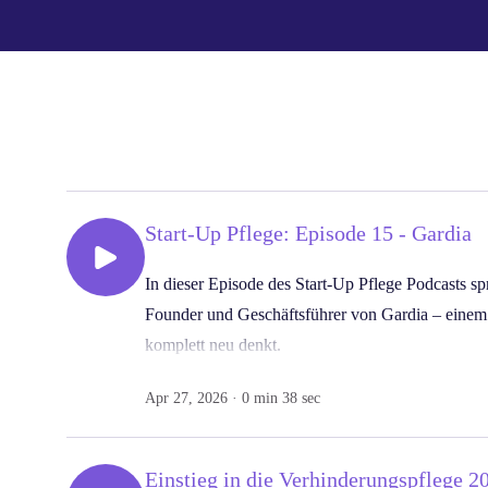
Start-Up Pflege: Episode 15 - Gardia
In dieser Episode des Start-Up Pflege Podcasts s
Founder und Geschäftsführer von Gardia – einem 
komplett neu denkt.
Ausgangspunkt war ein persönliches und traumatis
Apr 27, 2026 · 0 min 38 sec
Hilfe zu spät kam. Daraus entstand die Vision, e
Senioren echte Sicherheit gibt – ohne sie einzusc
Einstieg in die Verhinderungspflege 2