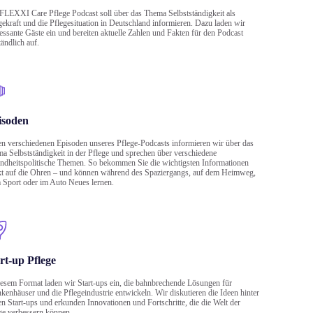
FLEXXI Care Pflege Podcast soll über das Thema Selbstständigkeit als
gekraft und die Pflegesituation in Deutschland informieren. Dazu laden wir
ressante Gäste ein und bereiten aktuelle Zahlen und Fakten für den Podcast
tändlich auf.
isoden
en verschiedenen Episoden unseres Pflege-Podcasts informieren wir über das
a Selbstständigkeit in der Pflege und sprechen über verschiedene
ndheitspolitische Themen. So bekommen Sie die wichtigsten Informationen
kt auf die Ohren – und können während des Spaziergangs, auf dem Heimweg,
 Sport oder im Auto Neues lernen.
rt-up Pflege
iesem Format laden wir Start-ups ein, die bahnbrechende Lösungen für
kenhäuser und die Pflegeindustrie entwickeln. Wir diskutieren die Ideen hinter
en Start-ups und erkunden Innovationen und Fortschritte, die die Welt der
ge verbessern können.