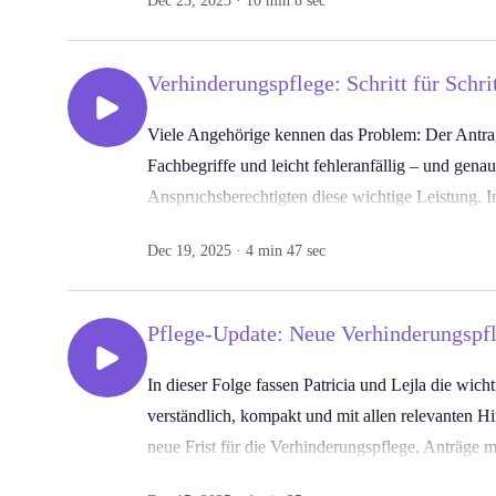
Dec 23, 2025 · 10 min 8 sec
Verhinderungspflege und Entlastung im Pflegeall
Informationen zur Verhinderungspflege finden Sie
Verhinderungspflege: Schritt für Schri
https://flexxi.care/de/verhinderungspflege?
utm_source=spotify&utm_medium=podcast&utm
Viele Angehörige kennen das Problem: Der Antrag 
; empfehlen Sie die Folge gern weiter, damit kein
Fachbegriffe und leicht fehleranfällig – und gena
Anspruchsberechtigten diese wichtige Leistung. In
FLEXX-i Chatbot den gesamten Prozess deutlich erl
Dec 19, 2025 · 4 min 47 sec
alle erforderlichen Angaben, erstellt automatisch 
keine wichtigen Informationen fehlen. So wird Ve
es sein sollte – kostenlos und ohne Papierchaos.
Pflege-Update: Neue Verhinderungspfl
Kurz mal Pflege – Kurz mal Pause
macht komplex
In dieser Folge fassen Patricia und Lejla die wi
Angehörigen einen kurzen Moment zum Durchatmen
verständlich, kompakt und mit allen relevanten H
Möglichkeiten es gibt.
neue Frist für die Verhinderungspflege, Anträge m
werden. Dazu sprechen die beiden über steigende
Weitere Informationen finden Sie unter