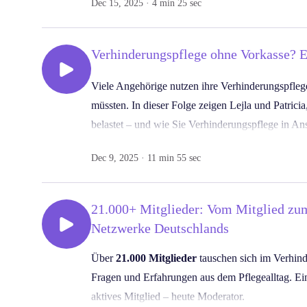
Dec 15, 2025 · 4 min 25 sec
pflegender Angehöriger und politische Entwicklu
https://verhinderungspflege.beantragen.flexxi.care
utm_source=spotify&utm_medium=podcast&utm_
Kurz mal Pflege – Kurz mal Pause
liefert Ihnen 
, und wenn Sie jemanden kennen, der mit dem Ant
Verhinderungspflege ohne Vorkasse? E
bleiben. Weitere Informationen finden Sie auf
wenn Sie diese Folge weiterempfehlen.
https://flexxi.care/de/verhinderungspflege?
Viele Angehörige nutzen ihre Verhinderungspflege 
utm_source=spotify&utm_medium=podcast&utm
müssten. In dieser Folge zeigen Lejla und Patrici
– und wenn Sie jemanden kennen, der von diesen 
belastet – und wie Sie Verhinderungspflege in A
Weiterempfehlung.
gehen.
Dec 9, 2025 · 11 min 55 sec
Kurz mal Pflege – Kurz mal Pause
bietet Ihnen l
Verhinderungspflege und Entlastung im Pflegeall
21.000+ Mitglieder: Vom Mitglied zum
Wenn Sie mehr Unterstützung brauchen oder wiss
Netzwerke Deutschlands
finden Sie weitere Informationen auf
Über
21.000 Mitglieder
tauschen sich im Verhind
https://flexxi.care/de/verhinderungspflege?
Fragen und Erfahrungen aus dem Pflegealltag. Eine
utm_source=spotify&utm_medium=podcast&utm
aktives Mitglied – heute Moderator.
. Empfehlen Sie den Podcast gern weiter – jede ge