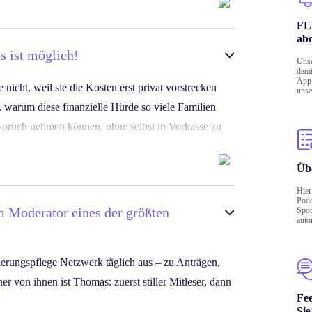
ngen.
/?
FLE
campaign=kurz_mal_pflege_Chatbot
Pflegewissen ohne Umwege, damit Sie gut informiert
ab
rag auf Verhinderungspflege kämpft, freuen wir uns,
s ist möglich!
Unse
dami
App 
nicht, weil sie die Kosten erst privat vorstrecken
unse
_campaign=kurz_mal_pflege_Pflege-News
a, warum diese finanzielle Hürde so viele Familien
News profitieren würde, freuen wir uns über eine
nspruch nehmen können, ohne selbst in Vorkasse zu
Übe
eicht verständliche Informationen rund um
Hier
tag, kompakt und ohne Fachsprache.
Podc
 Moderator eines der größten
Spot
auto
en möchten, welche Möglichkeiten Ihnen zustehen,
erungspflege Netzwerk täglich aus – zu Anträgen,
r von ihnen ist Thomas: zuerst stiller Mitleser, dann
_campaign=kurz_mal_pflege_SLK
Fe
teilte Folge kann eine pflegende Familie entlasten.
Sie