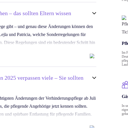
eiser Verhinderungspflege
hen – das sollten Eltern wissen
n aus dem Verhinderungspflege Netzwerk – einer der
rund um Verhinderungspflege im deutschsprachigen
lege gibt – und genau diese Änderungen können den
ches Pflegegeld)
 Lejla und Patricia, welche Sonderregelungen für
. Diese Regelungen sind ein bedeutender Schritt hin
Pfl
tet werden muss
ag immense Verantwortung tragen.
Im F
e
Deut
pfle
icht verständliche Informationen rund um
Lauf
 der Pflegekasse
rückwirkend beantragt werden.
ltag, kompakt und ohne Fachsprache.
 2025 verpassen viele – Sie sollten
s Folgejahres.
n
Gä
ichtigsten Änderungen der Verhinderungspflege ab Juli
_campaign=kurz_mal_pflege_VHP-fur-Kinder
s, die pflegende Angehörige jetzt kennen sollten.
In u
e, Pflegebedürftige und alle, die sich mehr Sicherheit
 andere Eltern von diesen Verbesserungen profitieren.
eige
n und spürbare Entlastung für pflegende Familien.
gelu
eicht verständliche Informationen rund um