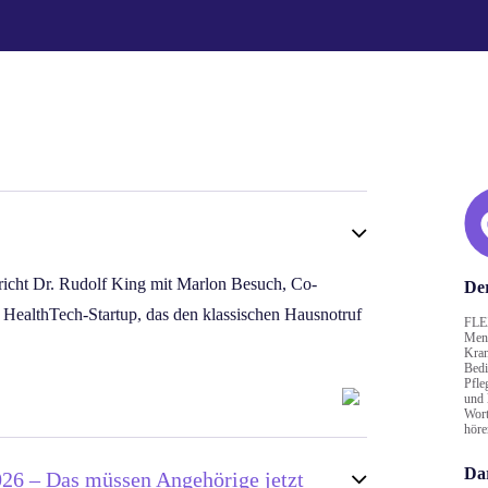
pricht Dr. Rudolf King mit Marlon Besuch, Co-
Der
HealthTech-Startup, das den klassischen Hausnotruf
FLEX
Mens
Kran
Bedi
Pfle
ches Erlebnis: Ein Sturz in der Familie, bei dem
und 
Wort
ine Lösung zu entwickeln, die Seniorinnen und
höre
hränken.
Da
026 – Das müssen Angehörige jetzt