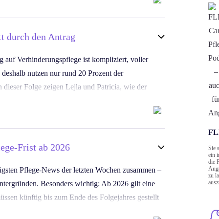
tag, kompakt und ohne Fachsprache.Weitere
 unter
tt durch den Antrag
_campaign=kurz_mal_pflege_VHP-changes
auf Verhinderungspflege ist kompliziert, voller
e pflegende Familie wichtige Leistungen verpasst.
u deshalb nutzen nur rund 20 Prozent der
 dieser Folge zeigen Lejla und Patricia, wie der
eichtert. Der Chatbot führt Schritt für Schritt durch
einen vollständigen PDF-Antrag und stellt sicher, dass
rhinderungspflege endlich so einfach beantragt, wie
FLE
ege-Frist ab 2026
Sie 
ein 
die 
e Pflegethemen verständlicher und gibt pflegenden
Ange
chtigsten Pflege-News der letzten Wochen zusammen –
zu l
, während sie sich orientieren, welche
ausz
intergründen. Besonders wichtig: Ab 2026 gilt eine
üssen künftig bis zum Ende des Folgejahres gestellt
 Pflegekosten, neue Studien zur Bedeutung