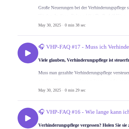
Große Neuerungen bei der Verhinderungspflege s
Hürden. In dieser Folge erklärt Dr. Rudolf King
gute Planung jetzt zählt.
May 30, 2025 · 0 min 38 sec
Hinweis:
Die Ausweitung von 6 auf 8 Wochen bet
stundenweiser
Verhinderungspflege gibt es keine
🎧 VHP-FAQ #17 - Muss ich Verhinder
🎯 Für alle, die vorbereitet in die Pflege-Zukunft 
Viele glauben, Verhinderungspflege ist steuerf
👉 Alles zu Leistungen, Fristen & Änderungen 2
Muss man gezahlte Verhinderungspflege versteuern
https://verhinderungspflege.flexxi.care/?utm_so
mit dem Finanzamt rechnen müssen – und wann n
▶️ Ergänzend:
May 30, 2025 · 0 min 29 sec
Die 5 wichtigsten Änderungen i
💡Tipp:
Lassen Sie sich steuerrechtlich beraten
https://youtu.be/xurhIPuk3Yo?si=Clx_dwUJg2I
Netzwerk: https://www.facebook.com/groups/ver
mibextid=wwXIf&rdid=GMOc5ozDw0JK2SVz
🎧 VHP-FAQ #16 - Wie lange kann ic
#Verhinderungspflege #Pflege2025 #Änderung #
#Entlastungsbetrag #PflegendeAngehörige
Verhinderungspflege vergessen? Holen Sie sie