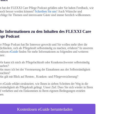
n hat der FLEXXI Care Pflege Podcast gefallen oder Sie haben Feedback, wie
noch besser werden können?
Schreiben Sie uns
! Auch Wünsche und
chläge für Themen und interessante Gäste sind immer herzlich willkommen.
hr Informationen zu den Inhalten des FLEXXI Care
ege Podcast
r Pflege Podcast hat Ihr Interesse geweckt und Sie wollen mehr über die
ichkeiten, sich als Pflegekraft selbstständig zu machen, erfahren? In unserem
enlosen
eGuide
finden Sie mehr Informationen zu folgenden und weiteren
men:
ie kann ich mich als Pflegefachkraft oder Krankenschwester selbstständig
achen?
as muss ich bei der Versteuerung der Einnahmen aus der Selbstständigkeit
eachten?
as gilt mit Blick auf Renten-, Kranken- und Pflegeversicherung?
r eGuide erklärt strukturiert, wie Ihnen in sieben Schritten der Weg in die
stständigkeit als Pflegekraft gelingt. Unser Ziel: Dass Sie sich wieder in Ihren
f verlieben und ein Einkommen zu Ihren eigenen Bedingungen erzielen
en.
Kostenlosen eGuide herunterladen