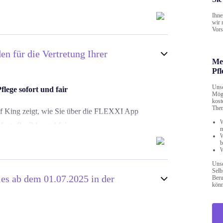
Ihne
wir 
Vors
 für die Vertretung Ihrer
Me
Pfl
Unse
flege sofort und fair
Mögl
kost
p
The
lf King zeigt, wie Sie über die FLEXXI App
erhinderungspflege
W
fort, flexible und fair.
m
rte
W
b
hen – auch ohne Angehörige im Umfeld.
out-the-app
W
Unse
gendeAngehörige #FLEXXICare #PflegeDigital
Selb
es ab dem 01.07.2025 in der
Beru
urce=spotify&utm_medium=podcast⁠
könn
re #PflegeApp #Pflege2025 #Pflegewissen