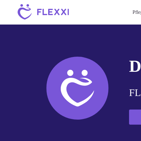
Pfl
D
FL