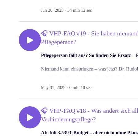
In diesem Gespräch erzählt er,
Jun 26, 2025 · 34 min 12 sec
💬 wie er zur Community fand,
💬 warum er sich engagiert
🎧 VHP-FAQ #19 - Sie haben niemanden
und
Pflegeperson?
💬 was er neuen Mitgliedern mitgeben möchte.
Pflegeperson fällt aus? So finden Sie Ersatz – P
🔗 Mehr zur Verhinderungspflege & Community:
→ Verhinderungspflege erklärt:
flexxi.care/de/vh
Niemand kann einspringen – was jetzt? Dr. Rudo
→ Jetzt Mitglied werden:
facebook.com/groups/v
qualifizierte Pflegekräfte in Ihrer Nähe finden –
so
→ Sorgen-Los-Karte:
flexxi.care/de/sorgen-los-ka
May 31, 2025 · 0 min 10 sec
🎯 Für alle, die kurzfristig Unterstützung brauc
→ Pflegekräfte flexibel buchen:
flexxi.care/de/ab
👉 Mehr zur Verhinderungspflege:
#Verhinderungspflege #PflegeCommunity #Pfle
🎧 VHP-FAQ #18 - Was ändert sich all
https://verhinderungspflege.flexxi.care/?utm_so
#VHPNetzwerk #Podcast #PflegeAlltag
Verhinderungspflege?
#Verhinderungspflege #Ersatzpflege #FLEXXICa
Ab Juli 3.539 € Budget – aber nicht ohne Plan.
#PflegendeAngehörige #Kurzzeitpflege