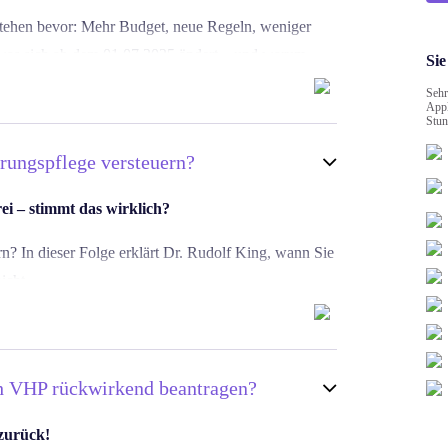
tehen bevor: Mehr Budget, neue Regeln, weniger
, was sich ab dem 01.07.2025 ändert – und warum
Sie
Sehr
Appl
Stun
rifft nur die
tageweise
Verhinderungspflege. Bei
 Begrenzung der Tage.
ungspflege versteuern?
starten wollen.
rei – stimmt das wirklich?
025:
? In dieser Folge erklärt Dr. Rudolf King, wann Sie
urce=spotify&utm_medium=podcast⁠
icht.
m Überblick
– jetzt auf YouTube ansehen:
. Mehr dazu finden Sie in unserem Beitrag im VHP
1APjG
hinderungspflege/permalink/1126414175944237/?
#
h VHP rückwirkend beantragen?
FLEXXICare #Pflegewissen #Kurzzeitpflege
 zurück!