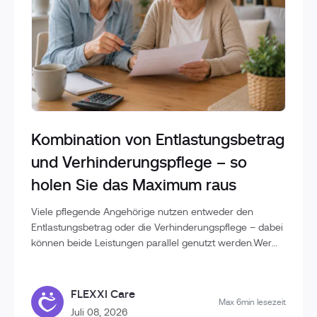
Kombination von Entlastungsbetrag
und Verhinderungspflege – so
holen Sie das Maximum raus
Viele pflegende Angehörige nutzen entweder den
Entlastungsbetrag oder die Verhinderungspflege – dabei
können beide Leistungen parallel genutzt werden.Wer
die Unterschiede kennt und die Leistungen geschickt
kombiniert, kann deutlich mehr Unterstützung im
Pflegealltag erhalten und die finanzielle Belastung
FLEXXI Care
Max 6min lesezeit
reduzieren.In diesem Beitrag erfahren Sie, wie
Juli 08, 2026