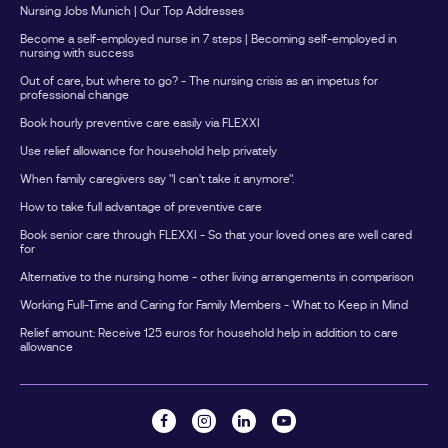
Nursing Jobs Munich | Our Top Addresses
Pflegegrad 3 zuhause.Für die regelmäßige Unterstützung
Become a self-employed nurse in 7 steps | Becoming self-employed in
im Alltag nutzt sie den monatlichen Entlastungsbetrag für
nursing with success
eine anerkannte Betreuungskraft.Zusätzlich fährt sie
Out of care, but where to go? - The nursing crisis as an impetus for
einmal im Jahr für eine Woche in den Urlaub.Während
professional change
dieser Zeit übernimmt eine Ersatzpflegeperson die
Book hourly preventive care easily via FLEXXI
Betreuung ihres Vaters. Die Kosten werden über die
Use relief allowance for household help privately
Verhinderungspflege abgerechnet.So werden beide
Leistungen für unterschiedliche Zwecke genutzt, ohne
When family caregivers say "I can't take it anymore".
dass sie sich gegenseitig beeinflussen.Nicht genutzte
How to take full advantage of preventive care
Entlastungsbeträge verfallen nicht sofortViele Familien
Book senior care through FLEXXI - So that your loved ones are well cared
wissen nicht, dass der Entlastungsbetrag angespart
for
werden kann.Nicht genutzte Beträge eines
Alternative to the nursing home - other living arrangements in comparison
Kalenderjahres können grundsätzlich noch bis zum 30.
Working Full-Time and Caring for Family Members - What to Keep in Mind
Juni des Folgejahres verwendet werden.Wer seine
Ansprüche regelmäßig überprüft, kann dadurch
Relief amount: Receive 125 euros for household help in addition to care
allowance
zusätzliche Unterstützung finanzieren.Welche Leistungen
lassen sich über den Entlastungsbetrag finanzieren?Je
nach Bundesland und Anbieter können beispielsweise
folgende Leistungen genutzt werden: Alltagsbegleitung
Haushaltshilfe Betreuung zuhause Unterstützung bei