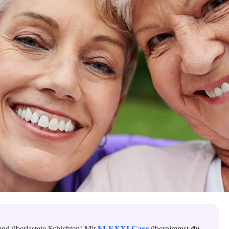
 und überlastete Schichten! Mit
FLEXXI Care
übernimmst
du