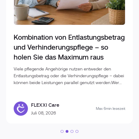
Kombination von Entlastungsbetrag
und Verhinderungspflege – so
holen Sie das Maximum raus
Viele pflegende Angehörige nutzen entweder den
Entlastungsbetrag oder die Verhinderungspflege – dabei
können beide Leistungen parallel genutzt werden.Wer
die Unterschiede kennt und die Leistungen geschickt
kombiniert, kann deutlich mehr Unterstützung im
Pflegealltag erhalten und die finanzielle Belastung
FLEXXI Care
Max 6min lesezeit
reduzieren.In diesem Beitrag erfahren Sie, wie
Juli 08, 2026
Entlastungsbetrag und Verhinderungspflege
zusammenwirken und wie Sie die verfügbaren
Leistungen optimal ausschöpfen.Entlastungsbetrag und
Verhinderungspflege: Wo liegt der Unterschied?Obwohl