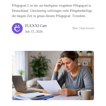
Pflegegrad 2 ist der am häufigsten vergebene Pflegegrad in
Deutschland. Gleichzeitig verbringen viele Pflegebedürftige
die längste Zeit in genau diesem Pflegegrad. Trotzdem
wissen viele Betroffene und Angehörige nicht, welche
FLEXXI Care
Leistungen ihnen tatsächlich zustehen und wie sich diese
Max 11min lesezeit
optimal miteinander kombinieren lassen. In diesem Beitrag
Juli 15, 2026
erhalten Sie einen Überblick über die wichtigsten Leistungen
bei Pflegegrad 2. Wenn Sie anschließend tiefer in das Thema
einsteigen möchten, empfehlen wir Ihnen unser ausführliches
YouTube-Video mit Dr. Rudolf King. Dort erklärt er Schritt
für Schritt alle Ansprüche und Voraussetzungen und gibt
wertvolle Praxistipps, wie Sie Ihre Leistungen optimal
nutzen können. 👉 Hier geht es direkt zum VideoKostenlose
Pflegewegweiser für alle PflegegradeMit der Feststellung
eines Pflegegrades entstehen zahlreiche Ansprüche gegenüber
der Pflegekasse. Vielen Betroffenen fällt es jedoch schwer,
den Überblick zu behalten.Deshalb hat FLEXXI Care die
kostenlosen Pflegewegweiser „Plötzlich Pflegegrad“
entwickelt. Für jeden Pflegegrad von 1 bis 5 gibt es einen
eigenen Wegweiser mit allen wichtigen Informationen zu: