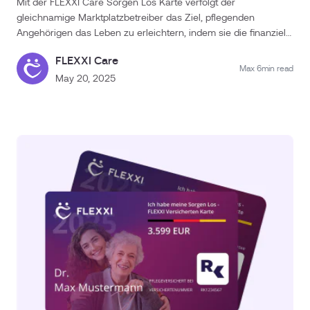
Mit der FLEXXI Care Sorgen Los Karte verfolgt der
berücksichtigen wir sowohl die Änderungen, die bereits ab
gleichnamige Marktplatzbetreiber das Ziel, pflegenden
dem 1. Januar 2025 gelten, als auch jene, die erst zum 1. Juli
Angehörigen das Leben zu erleichtern, indem sie die finanzielle
2025 in Kraft treten.Die wichtigsten Anpassungen ab Juli
Vorleistung und den bürokratischen Aufwand bei
werden in einem eigenen Video innerhalb der FAQ-Reihe
FLEXXI Care
Inanspruchnahme von Verhinderungspflege abnimmt. Dies ist
Max 6min read
verständlich erklärt – damit Sie wissen, was sich wann ändert
zu Recht auch auf Kritik gestoßen. Die Meinungen reichen von
May 20, 2025
und wie Sie davon profitieren können.Unser Tipp: Tauschen Sie
„endlich wird es leichter“ über „warum brauche ich das
sich mit anderen ausIn unserer Facebook-Gruppe „VHP
eigentlich“ bis hin zu „Abzocke“. Tatsächlich ist, wie immer im
Netzwerk“ tauschen sich über 20.000 Mitglieder täglich zur
Leben, nicht jede Lösung für jeden das Richtige.Also, wer darf
Verhinderungspflege aus.Sie finden dort:Erfahrungen & Tipps
die Karte auf keinen Fall nutzen ? Für wen sind die 41 €
anderer FamilienErste Hilfe bei Anträgen👉 Jetzt kostenlos
vergeudetes Geld?In diesem Blogbeitrag möchten wir offen
beitreten: Zum VHP Netzwerk auf FacebookFAQ-Bereich auf
ansprechen, für wen diese FLEXXI Sorgen Los Karte definitiv
der WebsiteEinige zentrale Fragen beantworten wir auch
NICHT die optimale Wahl ist. Ob man soweit gehen muss, die
schriftlich auf unserer Infoseite zur Verhinderungspflege 2025.
Gebühr von 41 € im Jahr bei einem gleichzeitigen Bonus von
Diese Seite wird laufend aktualisiert, falls sich gesetzlich etwas
60 € als „Abzocke“ zu bezeichnen, muss jeder selbst
ändert.FazitDie Verhinderungspflege ist eine wertvolle
entscheiden; vor allem, wenn man schon einmal
Unterstützung – aber nur, wenn Sie wissen, wie Sie sie richtig
Verhinderungspflege beantragt hat und weiß, wie viel Zeit mit
nutzen.Unsere Video-Serie gibt Ihnen in wenigen Minuten
Ausfüllen und potenziellen Rückfragen verloren gehen kann.
Klarheit – egal ob Sie gerade erst anfangen oder schon
Kein Wunder, dass nur 21% der Berechtigten in Deutschland –
beantragt haben.👉 Jetzt ansehen oder anhören:YouTube
interessanterweise fast alle mit hohen Pflegegraden – das
öffnenSpotify startenInfoseite besuchenFacebook-Gruppe
Budget nutzen, im Gegensatz zu 80-99% bei anderen Töpfen