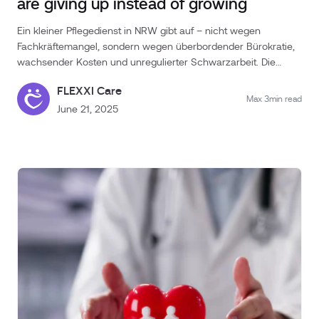
are giving up instead of growing
Ein kleiner Pflegedienst in NRW gibt auf – nicht wegen
Fachkräftemangel, sondern wegen überbordender Bürokratie,
wachsender Kosten und unregulierter Schwarzarbeit. Die
Geschichte von KSB zeigt, wie gesetzlich gewollte Entlastung
FLEXXI Care
ins Gegenteil umschlägt: Statt Unterstützung bleibt Frust.
Max 3min read
Pflegeberatung ersetzt Alltagshilfe – eine pragmatische
June 21, 2025
Entscheidung mit gesellschaftlichen Folgen.Pflegebedarf steigt
– aber die Anbieter geben auf?Eigentlich müsste das Gegenteil
der Fall sein: In Zeiten steigenden Pflegebedarfs sind
Alltagshelfer und ambulante Dienste gefragter denn je. Doch
die Realität sieht oft anders aus. Der Fall von Carsten Breuer,
Gründer des kleinen Pflegedienstleisters KSB (Krefelder
Senioren-Betreuun) aus Nordrhein-Westfalen, zeigt, warum
selbst engagierte Unternehmer die Reißleine ziehen – und das
trotz voller Auftragsbücher.131 Euro Entlastungsbetrag: Viel
Papier für wenig HilfeKSB bietet sogenannte Alltagsbegleitung
an – eine Leistung, die über den Entlastungsbetrag von 131 €
monatlich für Pflegebedürftige finanziert werden kann. Doch
bis dieser Betrag tatsächlich dort ankommt, wo er gebraucht