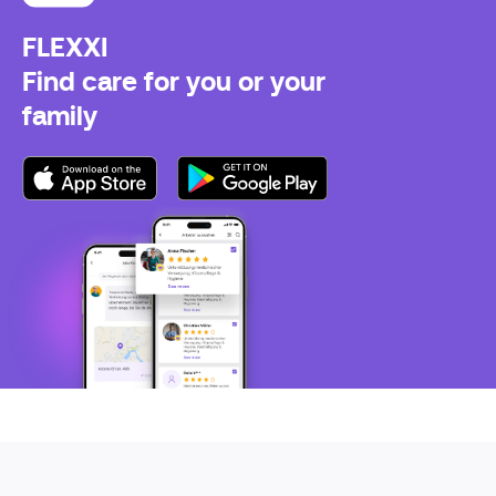
FLEXXI
Find care for you or your
family