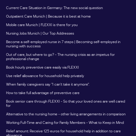
Verhinderungspflege für längere Abwesenheiten der
Current Care Situation in Germany: The new social question
gewöhnlichen PflegepersonDadurch entstehen deutlich
Outpatient Care Munich | Because it is best at home
mehr Entlastungsmöglichkeiten als durch die Nutzung
einer einzelnen Leistung.Beispiel: So kann die
Mobile care Munich | FLEXXI is there for you
Kombination aussehenFrau Müller pflegt ihren Vater mit
Nursing Jobs Munich | Our Top Addresses
Pflegegrad 3 zuhause.Für die regelmäßige Unterstützung
Become a self-employed nurse in 7 steps | Becoming self-employed in
im Alltag nutzt sie den monatlichen Entlastungsbetrag für
nursing with success
eine anerkannte Betreuungskraft.Zusätzlich fährt sie
Out of care, but where to go? - The nursing crisis as an impetus for
einmal im Jahr für eine Woche in den Urlaub.Während
professional change
dieser Zeit übernimmt eine Ersatzpflegeperson die
Book hourly preventive care easily via FLEXXI
Betreuung ihres Vaters. Die Kosten werden über die
Use relief allowance for household help privately
Verhinderungspflege abgerechnet.So werden beide
Leistungen für unterschiedliche Zwecke genutzt, ohne
When family caregivers say "I can't take it anymore".
dass sie sich gegenseitig beeinflussen.Nicht genutzte
How to take full advantage of preventive care
Entlastungsbeträge verfallen nicht sofortViele Familien
Book senior care through FLEXXI - So that your loved ones are well cared
wissen nicht, dass der Entlastungsbetrag angespart
for
werden kann.Nicht genutzte Beträge eines
Alternative to the nursing home - other living arrangements in comparison
Kalenderjahres können grundsätzlich noch bis zum 30.
Working Full-Time and Caring for Family Members - What to Keep in Mind
Juni des Folgejahres verwendet werden.Wer seine
Ansprüche regelmäßig überprüft, kann dadurch
Relief amount: Receive 125 euros for household help in addition to care
allowance