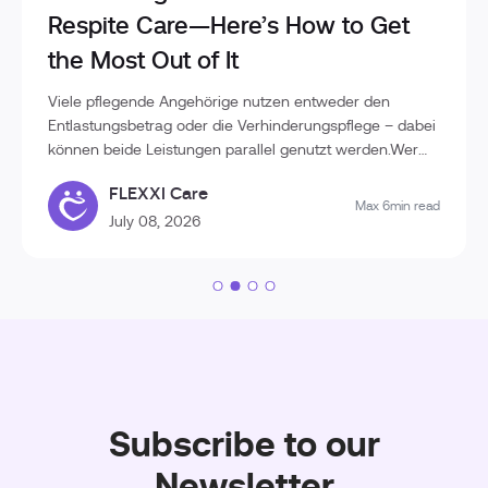
Respite Care—Here’s How to Get
the Most Out of It
Viele pflegende Angehörige nutzen entweder den
Entlastungsbetrag oder die Verhinderungspflege – dabei
können beide Leistungen parallel genutzt werden.Wer
die Unterschiede kennt und die Leistungen geschickt
FLEXXI Care
kombiniert, kann deutlich mehr Unterstützung im
Max 6min read
Pflegealltag erhalten und die finanzielle Belastung
July 08, 2026
reduzieren.In diesem Beitrag erfahren Sie, wie
Entlastungsbetrag und Verhinderungspflege
zusammenwirken und wie Sie die verfügbaren
Leistungen optimal ausschöpfen.Entlastungsbetrag und
Verhinderungspflege: Wo liegt der Unterschied?Obwohl
beide Leistungen der Unterstützung von
Pflegebedürftigen und ihren Angehörigen dienen,
verfolgen sie unterschiedliche Ziele. Der
Subscribe to our
EntlastungsbetragDer Entlastungsbetrag steht allen
Pflegebedürftigen ab Pflegegrad 1 zu.Aktuell beträgt er
Newsletter
131 Euro pro Monat.Das Geld kann beispielsweise