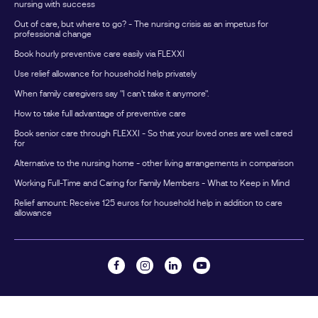
nursing with success
eine anerkannte Betreuungskraft.Zusätzlich fährt sie
Out of care, but where to go? - The nursing crisis as an impetus for
einmal im Jahr für eine Woche in den Urlaub.Während
professional change
dieser Zeit übernimmt eine Ersatzpflegeperson die
Book hourly preventive care easily via FLEXXI
Betreuung ihres Vaters. Die Kosten werden über die
Use relief allowance for household help privately
Verhinderungspflege abgerechnet.So werden beide
Leistungen für unterschiedliche Zwecke genutzt, ohne
When family caregivers say "I can't take it anymore".
dass sie sich gegenseitig beeinflussen.Nicht genutzte
How to take full advantage of preventive care
Entlastungsbeträge verfallen nicht sofortViele Familien
Book senior care through FLEXXI - So that your loved ones are well cared
wissen nicht, dass der Entlastungsbetrag angespart
for
werden kann.Nicht genutzte Beträge eines
Alternative to the nursing home - other living arrangements in comparison
Kalenderjahres können grundsätzlich noch bis zum 30.
Working Full-Time and Caring for Family Members - What to Keep in Mind
Juni des Folgejahres verwendet werden.Wer seine
Ansprüche regelmäßig überprüft, kann dadurch
Relief amount: Receive 125 euros for household help in addition to care
allowance
zusätzliche Unterstützung finanzieren.Welche Leistungen
lassen sich über den Entlastungsbetrag finanzieren?Je
nach Bundesland und Anbieter können beispielsweise
folgende Leistungen genutzt werden: Alltagsbegleitung
Haushaltshilfe Betreuung zuhause Unterstützung bei
Einkäufen Begleitung zu Terminen Gruppenangebote für
©
2026 FLEXXI CARE - All rights Reserved
PflegebedürftigeWichtig: Die Angebote müssen in der