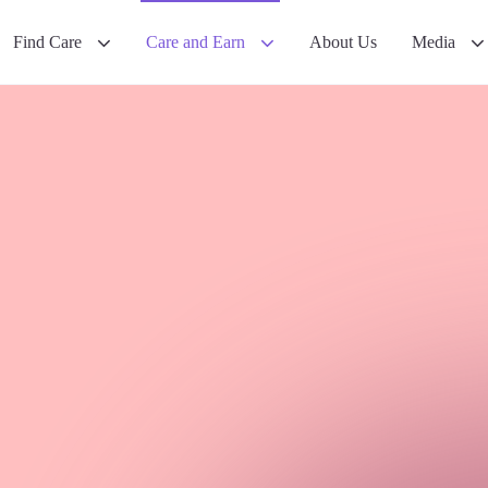
Find Care
Care and Earn
About Us
Media