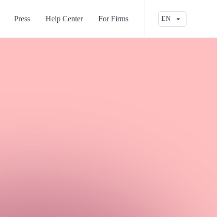
Press
Help Center
For Firms
EN