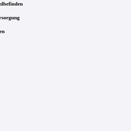
hlbefinden
ersorgung
en