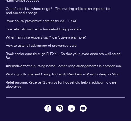
nursing with success
eine anerkannte Betreuungskraft.Zusätzlich fährt sie
Out of care, but where to go? - The nursing crisis as an impetus for
einmal im Jahr für eine Woche in den Urlaub.Während
professional change
dieser Zeit übernimmt eine Ersatzpflegeperson die
Book hourly preventive care easily via FLEXXI
Betreuung ihres Vaters. Die Kosten werden über die
Use relief allowance for household help privately
Verhinderungspflege abgerechnet.So werden beide
Leistungen für unterschiedliche Zwecke genutzt, ohne
When family caregivers say "I can't take it anymore".
dass sie sich gegenseitig beeinflussen.Nicht genutzte
How to take full advantage of preventive care
Entlastungsbeträge verfallen nicht sofortViele Familien
Book senior care through FLEXXI - So that your loved ones are well cared
wissen nicht, dass der Entlastungsbetrag angespart
for
werden kann.Nicht genutzte Beträge eines
Alternative to the nursing home - other living arrangements in comparison
Kalenderjahres können grundsätzlich noch bis zum 30.
Working Full-Time and Caring for Family Members - What to Keep in Mind
Juni des Folgejahres verwendet werden.Wer seine
Ansprüche regelmäßig überprüft, kann dadurch
Relief amount: Receive 125 euros for household help in addition to care
allowance
zusätzliche Unterstützung finanzieren.Welche Leistungen
lassen sich über den Entlastungsbetrag finanzieren?Je
nach Bundesland und Anbieter können beispielsweise
folgende Leistungen genutzt werden: Alltagsbegleitung
Haushaltshilfe Betreuung zuhause Unterstützung bei
Einkäufen Begleitung zu Terminen Gruppenangebote für
©
2026 FLEXXI CARE - All rights Reserved
PflegebedürftigeWichtig: Die Angebote müssen in der