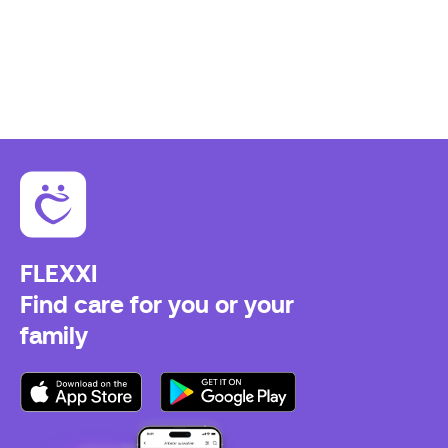
FLEXXI
Find care for you or your
family