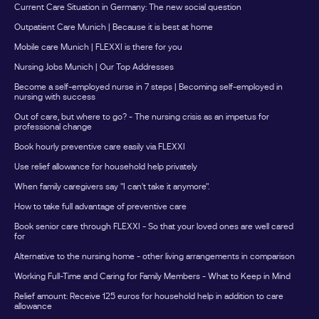
Current Care Situation in Germany: The new social question
gewöhnlichen PflegepersonDadurch entstehen deutlich
Outpatient Care Munich | Because it is best at home
mehr Entlastungsmöglichkeiten als durch die Nutzung
einer einzelnen Leistung.Beispiel: So kann die
Mobile care Munich | FLEXXI is there for you
Kombination aussehenFrau Müller pflegt ihren Vater mit
Nursing Jobs Munich | Our Top Addresses
Pflegegrad 3 zuhause.Für die regelmäßige Unterstützung
Become a self-employed nurse in 7 steps | Becoming self-employed in
im Alltag nutzt sie den monatlichen Entlastungsbetrag für
nursing with success
eine anerkannte Betreuungskraft.Zusätzlich fährt sie
Out of care, but where to go? - The nursing crisis as an impetus for
einmal im Jahr für eine Woche in den Urlaub.Während
professional change
dieser Zeit übernimmt eine Ersatzpflegeperson die
Book hourly preventive care easily via FLEXXI
Betreuung ihres Vaters. Die Kosten werden über die
Use relief allowance for household help privately
Verhinderungspflege abgerechnet.So werden beide
Leistungen für unterschiedliche Zwecke genutzt, ohne
When family caregivers say "I can't take it anymore".
dass sie sich gegenseitig beeinflussen.Nicht genutzte
How to take full advantage of preventive care
Entlastungsbeträge verfallen nicht sofortViele Familien
Book senior care through FLEXXI - So that your loved ones are well cared
wissen nicht, dass der Entlastungsbetrag angespart
for
werden kann.Nicht genutzte Beträge eines
Alternative to the nursing home - other living arrangements in comparison
Kalenderjahres können grundsätzlich noch bis zum 30.
Working Full-Time and Caring for Family Members - What to Keep in Mind
Juni des Folgejahres verwendet werden.Wer seine
Ansprüche regelmäßig überprüft, kann dadurch
Relief amount: Receive 125 euros for household help in addition to care
allowance
zusätzliche Unterstützung finanzieren.Welche Leistungen