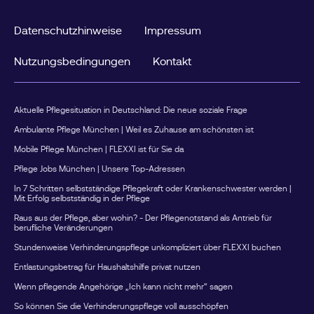
Entlastungsbetrag und die Verhinderungspflege
schließen sich nicht gegenseitig aus.Viele Familien
Datenschutzhinweise
Impressum
nutzen beide Leistungen parallel: den Entlastungsbetrag
für regelmäßige Unterstützung im Alltag die
Nutzungsbedingungen
Kontakt
Verhinderungspflege für längere Abwesenheiten der
gewöhnlichen PflegepersonDadurch entstehen deutlich
mehr Entlastungsmöglichkeiten als durch die Nutzung
einer einzelnen Leistung.Beispiel: So kann die
Aktuelle Pflegesituation in Deutschland: Die neue soziale Frage
Kombination aussehenFrau Müller pflegt ihren Vater mit
Ambulante Pflege München | Weil es Zuhause am schönsten ist
Pflegegrad 3 zuhause.Für die regelmäßige Unterstützung
Mobile Pflege München | FLEXXI ist für Sie da
im Alltag nutzt sie den monatlichen Entlastungsbetrag für
Pflege Jobs München | Unsere Top-Adressen
eine anerkannte Betreuungskraft.Zusätzlich fährt sie
einmal im Jahr für eine Woche in den Urlaub.Während
In 7 Schritten selbstständige Pflegekraft oder Krankenschwester werden |
Mit Erfolg selbstständig in der Pflege
dieser Zeit übernimmt eine Ersatzpflegeperson die
Betreuung ihres Vaters. Die Kosten werden über die
Raus aus der Pflege, aber wohin? - Der Pflegenotstand als Antrieb für
berufliche Veränderungen
Verhinderungspflege abgerechnet.So werden beide
Stundenweise Verhinderungspflege unkompliziert über FLEXXI buchen
Leistungen für unterschiedliche Zwecke genutzt, ohne
dass sie sich gegenseitig beeinflussen.Nicht genutzte
Entlastungsbetrag für Haushaltshilfe privat nutzen
Entlastungsbeträge verfallen nicht sofortViele Familien
Wenn pflegende Angehörige „Ich kann nicht mehr“ sagen
wissen nicht, dass der Entlastungsbetrag angespart
So können Sie die Verhinderungspflege voll ausschöpfen
werden kann.Nicht genutzte Beträge eines