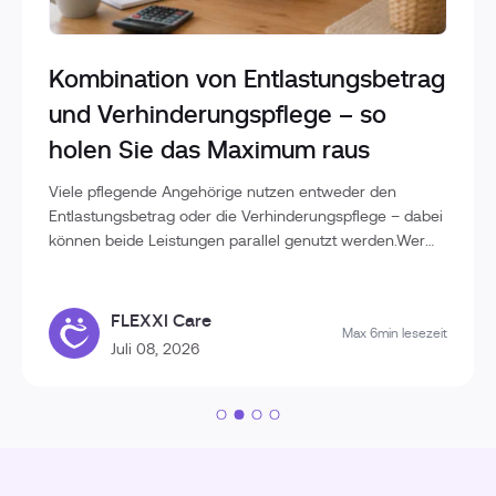
Kombination von Entlastungsbetrag
und Verhinderungspflege – so
holen Sie das Maximum raus
Viele pflegende Angehörige nutzen entweder den
Entlastungsbetrag oder die Verhinderungspflege – dabei
können beide Leistungen parallel genutzt werden.Wer
die Unterschiede kennt und die Leistungen geschickt
kombiniert, kann deutlich mehr Unterstützung im
Pflegealltag erhalten und die finanzielle Belastung
FLEXXI Care
Max 6min lesezeit
reduzieren.In diesem Beitrag erfahren Sie, wie
Juli 08, 2026
Entlastungsbetrag und Verhinderungspflege
zusammenwirken und wie Sie die verfügbaren
Leistungen optimal ausschöpfen.Entlastungsbetrag und
Verhinderungspflege: Wo liegt der Unterschied?Obwohl
beide Leistungen der Unterstützung von
Pflegebedürftigen und ihren Angehörigen dienen,