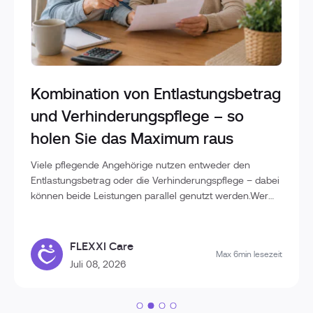
Kombination von Entlastungsbetrag
und Verhinderungspflege – so
holen Sie das Maximum raus
Viele pflegende Angehörige nutzen entweder den
Entlastungsbetrag oder die Verhinderungspflege – dabei
können beide Leistungen parallel genutzt werden.Wer
die Unterschiede kennt und die Leistungen geschickt
kombiniert, kann deutlich mehr Unterstützung im
Pflegealltag erhalten und die finanzielle Belastung
FLEXXI Care
Max 6min lesezeit
reduzieren.In diesem Beitrag erfahren Sie, wie
Juli 08, 2026
Entlastungsbetrag und Verhinderungspflege
zusammenwirken und wie Sie die verfügbaren
Leistungen optimal ausschöpfen.Entlastungsbetrag und