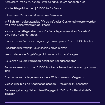
Kombination aussehenFrau Müller pflegt ihren Vater mit
Ambulante Pflege München | Weil es Zuhause am schönsten ist
Pflegegrad 3 zuhause.Für die regelmäßige Unterstützung
Mobile Pflege München | FLEXXI ist für Sie da
im Alltag nutzt sie den monatlichen Entlastungsbetrag für
Pflege Jobs München | Unsere Top-Adressen
eine anerkannte Betreuungskraft.Zusätzlich fährt sie
einmal im Jahr für eine Woche in den Urlaub.Während
In 7 Schritten selbstständige Pflegekraft oder Krankenschwester werden |
Mit Erfolg selbstständig in der Pflege
dieser Zeit übernimmt eine Ersatzpflegeperson die
Betreuung ihres Vaters. Die Kosten werden über die
Raus aus der Pflege, aber wohin? - Der Pflegenotstand als Antrieb für
berufliche Veränderungen
Verhinderungspflege abgerechnet.So werden beide
Stundenweise Verhinderungspflege unkompliziert über FLEXXI buchen
Leistungen für unterschiedliche Zwecke genutzt, ohne
dass sie sich gegenseitig beeinflussen.Nicht genutzte
Entlastungsbetrag für Haushaltshilfe privat nutzen
Entlastungsbeträge verfallen nicht sofortViele Familien
Wenn pflegende Angehörige „Ich kann nicht mehr“ sagen
wissen nicht, dass der Entlastungsbetrag angespart
So können Sie die Verhinderungspflege voll ausschöpfen
werden kann.Nicht genutzte Beträge eines
Kalenderjahres können grundsätzlich noch bis zum 30.
Seniorenbetreuung über FLEXXI buchen – Damit Ihre Liebsten gut umsorgt
sind
Juni des Folgejahres verwendet werden.Wer seine
Alternative zum Pflegeheim - andere Wohnformen im Vergleich
Ansprüche regelmäßig überprüft, kann dadurch
zusätzliche Unterstützung finanzieren.Welche Leistungen
Vollzeit arbeiten und Angehörige pflegen – Das gilt es zu beachten
lassen sich über den Entlastungsbetrag finanzieren?Je
Entlastungsbetrag: Neben dem Pflegegeld 125 Euro für Haushaltshilfe
nach Bundesland und Anbieter können beispielsweise
erhalten
folgende Leistungen genutzt werden: Alltagsbegleitung
Haushaltshilfe Betreuung zuhause Unterstützung bei