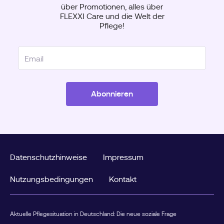
anerkannte Anbieter abgerechnet. Die
über Promotionen, alles über
FLEXXI Care und die Welt der
VerhinderungspflegeDie Verhinderungspflege richtet sich
Pflege!
an Pflegebedürftige ab Pflegegrad 2.Sie greift dann,
wenn die gewöhnliche Pflegeperson vorübergehend
verhindert ist – zum Beispiel durch: Urlaub Krankheit
Arzttermine berufliche Verpflichtungen private
TermineSeit Juli 2025 stehen für Verhinderungspflege
und Kurzzeitpflege gemeinsam bis zu 3.539 Euro pro
Jahr zur Verfügung.Mehr über die Voraussetzungen
Abonnieren
erfahren Sie hier: 👉 Antrag vs. Abrechnung in der
VerhinderungspflegeKönnen Entlastungsbetrag und
Verhinderungspflege gleichzeitig genutzt werden?Ja.Der
Entlastungsbetrag und die Verhinderungspflege
schließen sich nicht gegenseitig aus.Viele Familien
Datenschutzhinweise
Impressum
nutzen beide Leistungen parallel: den Entlastungsbetrag
für regelmäßige Unterstützung im Alltag die
Nutzungsbedingungen
Kontakt
Verhinderungspflege für längere Abwesenheiten der
gewöhnlichen PflegepersonDadurch entstehen deutlich
mehr Entlastungsmöglichkeiten als durch die Nutzung
einer einzelnen Leistung.Beispiel: So kann die
Aktuelle Pflegesituation in Deutschland: Die neue soziale Frage