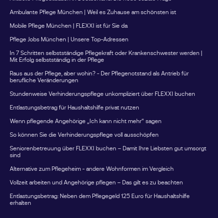
Kombination aussehenFrau Müller pflegt ihren Vater mit
Ambulante Pflege München | Weil es Zuhause am schönsten ist
Pflegegrad 3 zuhause.Für die regelmäßige Unterstützung
Mobile Pflege München | FLEXXI ist für Sie da
im Alltag nutzt sie den monatlichen Entlastungsbetrag für
Pflege Jobs München | Unsere Top-Adressen
eine anerkannte Betreuungskraft.Zusätzlich fährt sie
einmal im Jahr für eine Woche in den Urlaub.Während
In 7 Schritten selbstständige Pflegekraft oder Krankenschwester werden |
Mit Erfolg selbstständig in der Pflege
dieser Zeit übernimmt eine Ersatzpflegeperson die
Betreuung ihres Vaters. Die Kosten werden über die
Raus aus der Pflege, aber wohin? - Der Pflegenotstand als Antrieb für
berufliche Veränderungen
Verhinderungspflege abgerechnet.So werden beide
Stundenweise Verhinderungspflege unkompliziert über FLEXXI buchen
Leistungen für unterschiedliche Zwecke genutzt, ohne
dass sie sich gegenseitig beeinflussen.Nicht genutzte
Entlastungsbetrag für Haushaltshilfe privat nutzen
Entlastungsbeträge verfallen nicht sofortViele Familien
Wenn pflegende Angehörige „Ich kann nicht mehr“ sagen
wissen nicht, dass der Entlastungsbetrag angespart
So können Sie die Verhinderungspflege voll ausschöpfen
werden kann.Nicht genutzte Beträge eines
Kalenderjahres können grundsätzlich noch bis zum 30.
Seniorenbetreuung über FLEXXI buchen – Damit Ihre Liebsten gut umsorgt
sind
Juni des Folgejahres verwendet werden.Wer seine
Alternative zum Pflegeheim - andere Wohnformen im Vergleich
Ansprüche regelmäßig überprüft, kann dadurch
zusätzliche Unterstützung finanzieren.Welche Leistungen
Vollzeit arbeiten und Angehörige pflegen – Das gilt es zu beachten
lassen sich über den Entlastungsbetrag finanzieren?Je
Entlastungsbetrag: Neben dem Pflegegeld 125 Euro für Haushaltshilfe
nach Bundesland und Anbieter können beispielsweise
erhalten
folgende Leistungen genutzt werden: Alltagsbegleitung