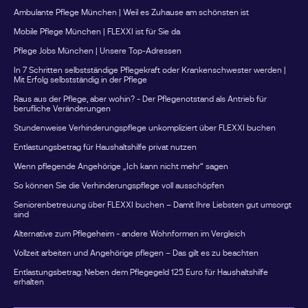
Was ist die maximal buchbare
Ambulante Pflege München | Weil es Zuhause am schönsten ist
soll ich tun?
Dauer eines Auftrags?
Mobile Pflege München | FLEXXI ist für Sie da
Pflege Jobs München | Unsere Top-Adressen
In 7 Schritten selbstständige Pflegekraft oder Krankenschwester werden |
Mit Erfolg selbstständig in der Pflege
Mit einer bestimmten
Pflegefachkraft war ich besonders
Raus aus der Pflege, aber wohin? - Der Pflegenotstand als Antrieb für
berufliche Veränderungen
zufrieden. Wie kann ich sie erneut
Stundenweise Verhinderungspflege unkompliziert über FLEXXI buchen
buchen?
Entlastungsbetrag für Haushaltshilfe privat nutzen
Wenn pflegende Angehörige „Ich kann nicht mehr“ sagen
So können Sie die Verhinderungspflege voll ausschöpfen
Was passiert, wenn der gebuchte
Anbieter nicht zu einem geplanten
Seniorenbetreuung über FLEXXI buchen – Damit Ihre Liebsten gut umsorgt
sind
Auftrag erscheint?
Alternative zum Pflegeheim - andere Wohnformen im Vergleich
Vollzeit arbeiten und Angehörige pflegen – Das gilt es zu beachten
Entlastungsbetrag: Neben dem Pflegegeld 125 Euro für Haushaltshilfe
Kann ich den Auftrag bei Bedarf
erhalten
noch kurzfristig verlängern? Und